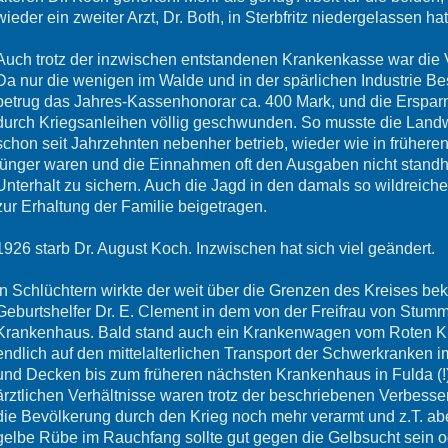
wieder ein zweiter Arzt, Dr. Both, in Sterbfritz niedergelassen hat
Auch trotz der inzwischen entstandenen Krankenkasse war die 
Da nur die wenigen im Walde und in der spärlichen Industrie Bes
betrug das Jahres-Kassenhonorar ca. 400 Mark, und die Ersparn
durch Kriegsanleihen völlig geschwunden. So musste die Landw
schon seit Jahrzehnten nebenher betrieb, wieder wie in früheren
jünger waren und die Einnahmen oft den Ausgaben nicht standha
Unterhalt zu sichern. Auch die Jagd in den damals so wildreich
zur Erhaltung der Familie beigetragen.
1926 starb Dr. August Koch. Inzwischen hat sich viel geändert.
In Schlüchtern wirkte der weit über die Grenzen des Kreises be
Geburtshelfer Dr. E. Clement in dem von der Freifrau von Stum
Krankenhaus. Bald stand auch ein Krankenwagen vom Roten Kr
endlich auf den mittelalterlichen Transport der Schwerkranken i
und Decken bis zum früheren nächsten Krankenhaus in Fulda (!)
ärztlichen Verhältnisse waren trotz der beschriebenen Verbesse
die Bevölkerung durch den Krieg noch mehr verarmt und z.T. aber
gelbe Rübe im Rauchfang sollte gut gegen die Gelbsucht sein od