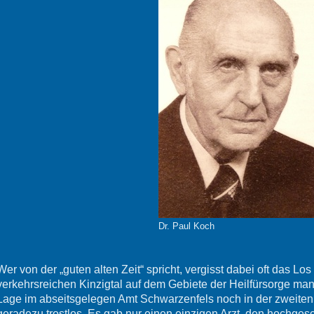
Dr. Paul Koch
Wer von der „guten alten Zeit“ spricht, vergisst dabei oft das L
verkehrsreichen Kinzigtal auf dem Gebiete der Heilfürsorge man
Lage im abseitsgelegen Amt Schwarzenfels noch in der zweiten 
geradezu trostlos. Es gab nur einen einzigen Arzt, den hochges