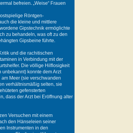
ermal befreien. „Weise“ Frauen
ostspielige Röntgen-
uch die kleine und mittlere
ewordene Gipstechnik ermöglichte
ch zu behandeln, was oft zu den
ehängten Gipsbeine führte.
ritik und die rachitischen
taminen in Verbindung mit der
helfer. Die völlige Hilflosigkeit
en unbekannt) konnte dem Arzt
d am Meer (sie verschwanden
n verhältnismäßig selten, sie
gehüteten gefensterten
 dass der Arzt bei Eröffnung alter
rzen Versuchen mit einem
 nach den Hänseleien seiner
den Instrumenten in den