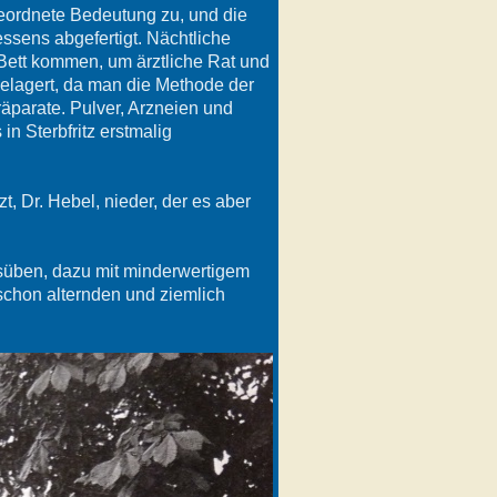
eordnete Bedeutung zu, und die
sens abgefertigt. Nächtliche
ett kommen, um ärztliche Rat und
elagert, da man die Methode der
äparate. Pulver, Arzneien und
n Sterbfritz erstmalig
zt, Dr. Hebel, nieder, der es aber
usüben, dazu mit minderwertigem
 schon alternden und ziemlich