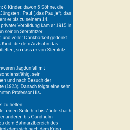
 8 Kinder, davon 6 Söhne, die
 Jüngsten , Paul („das Paulje“), das
dem er bis zu seinem 14.
privater Vorbildung kam er 1915 in
n seinen Sterbfritzer
, und voller Dankbarkeit gedenkt
s Kind, die dem Arztsohn das
elten, so dass er von Sterbfritz
hweren Jagdunfall mit
sondienstfähig, sein
men und nach Besuch der
e (1923). Danach folgte eine sehr
nnten Professor His.
s zu helfen.
er einen Seite hin bis Züntersbach
 der anderen bis Gundhelm
 zu dem Bahnarztbereich des
, trotzdem sich nach dem Krieg