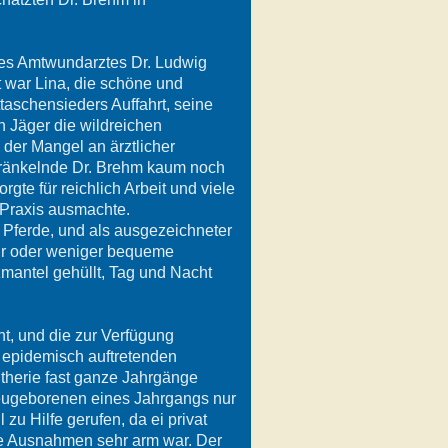
des Amtwundarztes Dr. Ludwig
ht war Lina, die schöne und
aschensieders Auffahrt, seine
en Jäger die wildreichen
 der Mangel an ärztlicher
kränkelnde Dr. Brehm kaum noch
te für reichlich Arbeit und viele
 Praxis ausmachte.
 Pferde, und als ausgezeichneter
ehr oder weniger bequeme
zmantel gehüllt, Tag und Nacht
t, und die zur Verfügung
n epidemisch auftretenden
phtherie fast ganze Jahrgänge
 Neugeborenen eines Jahrgangs nur
 zu Hilfe gerufen, da ei privat
ge Ausnahmen sehr arm war. Der