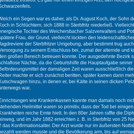
Schwarzenfels.
Welch ein Segen war es daher, als Dr. August Koch, der Sohn 
Koch in Schlüchtern, sich 1888 in Sterbfritz niederließ. Vielleic
energische Tochter des Weichersbacher Salzverwalters und Pott
spätere Frau, der Grund, vielleicht lockten den leidenschaftlich
Jagdreviere der Sterbfritzer Umgebung, aber bestimmt trug auch
Versorgung zu seinem Entschluss bei, zumal der alternde und 
den großen Bereich betreuen konnte. Der ausgedehnte Bezirk sorg
schlaflose Nächte, da die Geburtshilfe die Hauptaufgabe seiner
Beförderungsmittel der damaligen Zeit waren ausschließlich die
Reiter machte er sich zunächst beritten, später kamen dann m
Kutschwagen hinzu, in denen er, bei Kälte in seinen dicken Pel
unterwegs war.
Einrichtungen wie Krankenkassen kannte man damals noch nich
stehenden Heilmittel waren so primitiv, dass der Tod bei einige
Krankheiten reiche Ernte hielt. In den 80er Jahren raffte die Di
hinweg, und im Jahr 1882 erreichten z. B. in Sterbfritz von 25
2 das Konfirmationsalter. Der Arzt wurde nur im äußersten Notfall
bezahlt werden musste und die Bevölkerung arm, bis auf weni