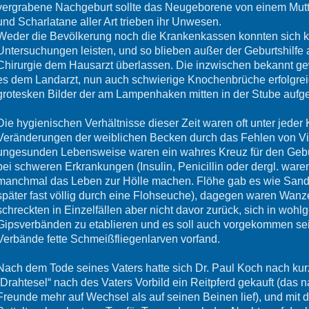
vergrabene Nachgeburt sollte das Neugeborene von einem Mutt
und Scharlatane aller Art trieben ihr Unwesen.
Weder die Bevölkerung noch die Krankenkassen konnten sich k
Untersuchungen leisten, und so blieben außer der Geburtshilfe a
Chirurgie dem Hausarzt überlassen. Die inzwischen bekannt g
es dem Landarzt, nun auch schwierige Knochenbrüche erfolgrei
grotesken Bilder der am Lampenhaken mitten in der Stube aufg
Die hygienischen Verhältnisse dieser Zeit waren oft unter jeder K
Veränderungen der weiblichen Becken durch das Fehlen von Vi
ungesunden Lebensweise waren ein wahres Kreuz für den Geburts
bei schweren Erkrankungen (Insulin, Penicillin oder dergl. war
manchmal das Leben zur Hölle machen. Flöhe gab es wie San
später fast völlig durch eine Flohseuche), dagegen waren Wanze
schreckten in Einzelfällen aber nicht davor zurück, sich in wohl
Gipsverbänden zu etablieren und es soll auch vorgekommen sein,
Verbände fette Schmeißfliegenlarven vorfand.
Nach dem Tode seines Vaters hatte sich Dr. Paul Koch nach ku
„Drahtesel“ nach des Vaters Vorbild ein Reitpferd gekauft (das
Freunde mehr auf Wechsel als auf seinen Beinen lief), und mit 