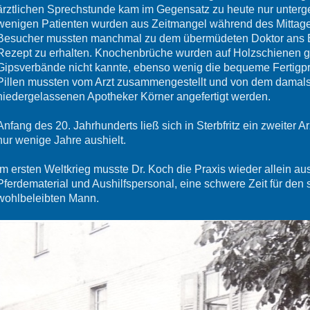
ärztlichen Sprechstunde kam im Gegensatz zu heute nur unterg
wenigen Patienten wurden aus Zeitmangel während des Mittages
Besucher mussten manchmal zu dem übermüdeten Doktor ans B
Rezept zu erhalten. Knochenbrüche wurden auf Holzschienen g
Gipsverbände nicht kannte, ebenso wenig die bequeme Fertigpr
Pillen mussten vom Arzt zusammengestellt und von dem damals i
niedergelassenen Apotheker Körner angefertigt werden.
Anfang des 20. Jahrhunderts ließ sich in Sterbfritz ein zweiter Ar
nur wenige Jahre aushielt.
Im ersten Weltkrieg musste Dr. Koch die Praxis wieder allein a
Pferdematerial und Aushilfspersonal, eine schwere Zeit für den
wohlbeleibten Mann.