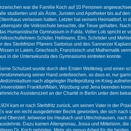
Inzwischen war die Familie Koch auf 10 Personen angewachsen:
alle studierten und als Ärzte, Juristen und Apotheker bis auf den
Elternhaus verlassen hatten. Letzter hat seinem Heimatdorf, in 
Lebensjahr die Volksschule besuchte, die Treue gehalten. Nach 
das Humanistische Gymnasium in Fulda. Voller Lob spricht er vo
Volksschullehrern Schüler, Hellmann, Elm, Schröder und Mehler
er des Sterbfritzer Pfarrers Sartorius und des Sannerzer Kaplan
Wissen in Latein, Griechisch, Französisch und Mathematik vermitt
aus in die Untersekunda des Gymnasiums eintreten konnte.
Seine Schulzeit wurde durch den Ersten Weltkrieg und einen sc
Verstümmelung seiner Hand unterbrochen, so dass er, nur garni
Medizinstudium nach abgelegter Reifeprüfung im Krieg aufneh
Universitäten Frankfurt/Main, Würzburg und Jena beenden konnt
lehrreiche Assistenzzeit an der Charité in Berlin unter dem beka
1924 kam er nach Sterbfritz zurück, um seinen Vater in der Praxi
Es war ein recht ausgedehnter Bezirk geworden, der sich nach d
und Oberzell, teilweise bis Heubach und Uttrichshausen, nach
ausdehnte. Dazu kamen Altengronau, Jossa und Mittelsinn, die
älteren Dr. Koch gehörten. Mehr als genug Arbeit für die beiden