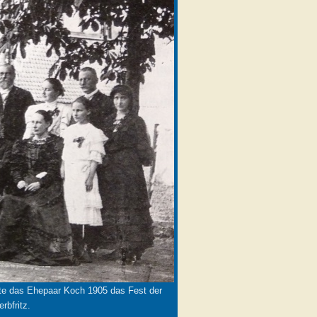
nte das Ehepaar Koch 1905 das Fest der
rbfritz.