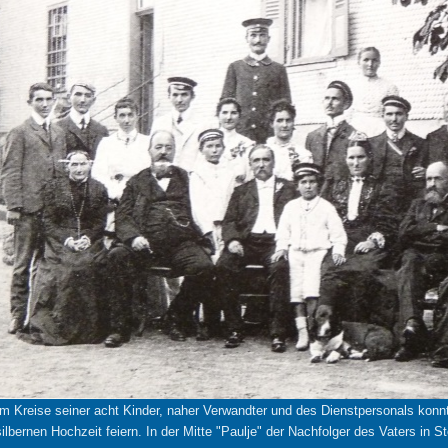
Im Kreise seiner acht Kinder, naher Verwandter und des Dienstpersonals kon
silbernen Hochzeit feiern. In der Mitte "Paulje" der Nachfolger des Vaters in Ste