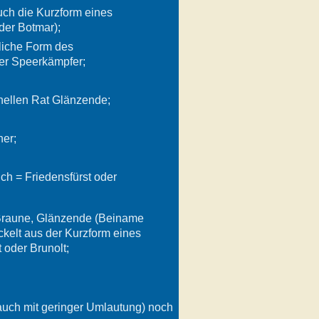
uch die Kurzform eines
er Botmar);
liche Form des
r Speerkämpfer;
nellen Rat Glänzende;
her;
rich = Friedensfürst oder
 Braune, Glänzende (Beiname
ckelt aus der Kurzform eines
oder Brunolt;
auch mit geringer Umlautung) noch