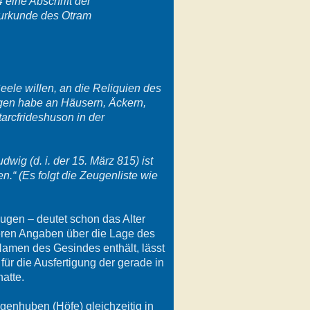
 eine Abschrift der
rkunde des Otram
ele willen, an die Reliquien des
eigen habe an Häusern, Äckern,
arcfrideshuson in der
wig (d. i. der 15. März 815) ist
.“ (Es folgt die Zeugenliste wie
ugen – deutet schon das Alter
eren Angaben über die Lage des
Namen des Gesindes enthält, lässt
ür die Ausfertigung der gerade in
atte.
genhuben (Höfe) gleichzeitig in