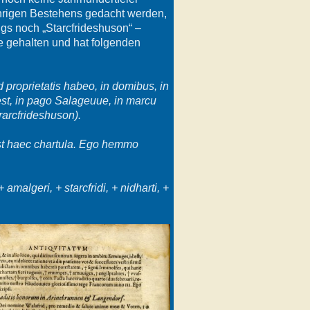
ährigen Bestehens gedacht werden,
ngs noch „Starcfrideshuson“ –
he gehalten und hat folgenden
 proprietatis habeo, in domibus, in
est, in pago Salageuue, in marcu
rarcfrideshuson).
est haec chartula. Ego hemmo
amalgeri, + starcfridi, + nidharti, +