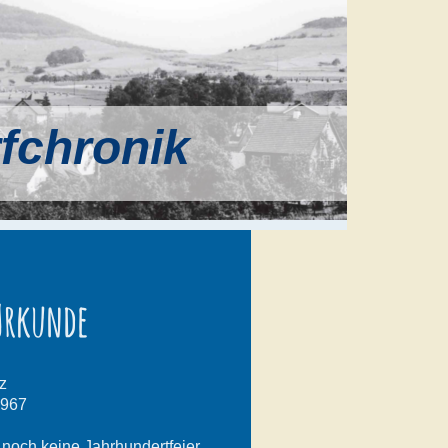
rfchronik
 Urkunde
z
1967
t noch keine Jahrhundertfeier