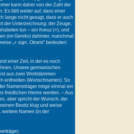
immer kann daher von der Zahl der
s fällt weiter auf, dass einer
ch lange nicht gesagt, dass er auch
 Art der Unterzeichnung: der Zeuge,
phabeten tun – ein Kreuz (+), und
n (im Genitiv) dahinter, manchmal
weise „+ sign. Otrami“ bedeuten:
 einer Zeit, in der es noch
chnen. Unsere germanischen
eist aus zwei Wortstämmen
h enthielten (Wunschnamen). So
 der Namensträger möge einmal ein
nes friedlichen Heims werden. – Aus
s, aber spricht der Wunsch, der
seinen Besitz klug und weise
1 weitere Namen (in der
erträger;