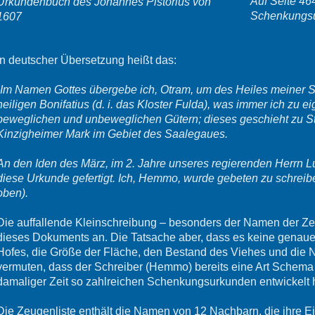
Auf Seite 464
Urkundenbuch des Johannes Pistorius von
Schenkungsu
1607
In deutscher Übersetzung heißt das:
„Im Namen Gottes übergebe ich, Otram, um des Heiles meiner Se
heiligen Bonifatius (d. i. das Kloster Fulda), was immer ich zu 
beweglichen und unbeweglichen Gütern; dieses geschieht zu St
Kinzigheimer Mark im Gebiet des Saalegaues.
An den Iden des März, im 2. Jahre unseres regierenden Herrn Lud
diese Urkunde gefertigt. Ich, Hemmo, wurde gebeten zu schreiben
oben).
Die auffallende Kleinschreibung – besonders der Namen der Ze
dieses Dokuments an. Die Tatsache aber, dass es keine genau
Hofes, die Größe der Fläche, den Bestand des Viehes und die 
vermuten, dass der Schreiber (Hemmo) bereits eine Art Schema f
damaliger Zeit so zahlreichen Schenkungsurkunden entwickelt h
Die Zeugenliste enthält die Namen von 12 Nachbarn, die ihre Ei