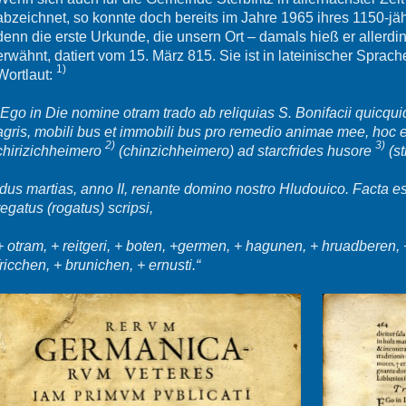
abzeichnet, so konnte doch bereits im Jahre 1965 ihres 1150-j
denn die erste Urkunde, die unsern Ort – damals hieß er allerdi
erwähnt, datiert vom 15. März 815. Sie ist in lateinischer Sprac
1)
Wortlaut:
„Ego in Die nomine otram trado ab reliquias S. Bonifacii quicquid
agris, mobili bus et immobili bus pro remedio animae mee, hoc 
2)
3)
chirizichheimero
(chinzichheimero) ad starcfrides husore
(st
Idus martias, anno II, renante domino nostro Hludouico. Facta 
regatus (rogatus) scripsi,
+ otram, + reitgeri, + boten, +germen, + hagunen, + hruadberen, + 
fricchen, + brunichen, + ernusti.“