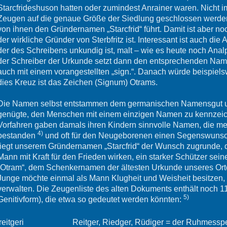
Starcfrideshuson hatten oder zumindest Anrainer waren. Nicht 
Zeugen auf die genaue Größe der Siedlung geschlossen werden. E
von ihnen den Gründernamen „Starcfrid“ führt. Damit ist aber no
der wirkliche Gründer von Sterbfritz ist. Interessant ist auch die
der des Schreibens unkundig ist, malt – wie es heute noch Anal
der Schreiber der Urkunde setzt dann den entsprechenden Name
auch mit einem vorangestellten „sign.“. Danach würde beispiels
dies Kreuz ist das Zeichen (Signum) Otrams.
Die Namen selbst entstammen dem germanischen Namensgut und
genügte, den Menschen mit einem einzigen Namen zu kennzei
Vorfahren gaben damals ihren Kindern sinnvolle Namen, die m
4)
bestanden
und oft für den Neugeborenen einen Segenswunsc
liegt unserem Gründernamen „Starcfrid“ der Wunsch zugrunde,
Mann mit Kraft für den Frieden wirken, ein starker Schützer sei
„Otram“, dem Schenkernamen der ältesten Urkunde unseres Orte
Junge möchte einmal als Mann Klugheit und Weisheit besitzen, 
verwalten. Die Zeugenliste des alten Dokuments enthält noch 1
5)
Genitivform), die etwa so gedeutet werden könnten:
reitgeri
Reitger, Riedger, Rüdiger = der Ruhmesspe