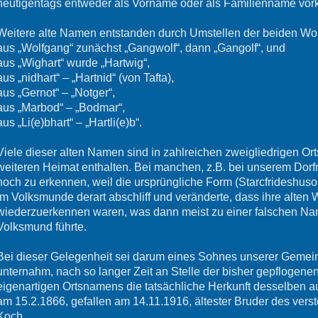
heutigentags entweder als Vorname oder als Familienname vo
Weitere alte Namen entstanden durch Umstellen der beiden W
aus „Wolfgang“ zunächst „Gangwolf“, dann „Gangolf“, und
aus „Wighart“ wurde „Hartwig“,
aus „nidhart“ – „Hartnid“ (von Tafta),
aus „Gernot“ – „Notger“,
aus „Marbod“ – „Bodmar“,
aus „Li(e)bhart“ – „Hartli(e)b“.
Viele dieser alten Namen sind in zahlreichen zweigliedrigen O
weiteren Heimat enthalten. Bei manchen, z.B. bei unserem Dorfn
noch zu erkennen, weil die ursprüngliche Form (Starcfrideshuso
im Volksmunde derart abschliff und veränderte, dass ihre alten
wiederzuerkennen waren, was dann meist zu einer falschen N
Volksmund führte.
Bei dieser Gelegenheit sei darum eines Sohnes unserer Gemeind
unternahm, nach so langer Zeit an Stelle der bisher gepflogen
eigenartigen Ortsnamens die tatsächliche Herkunft desselben a
am 15.2.1866, gefallen am 14.11.1916, ältester Bruder des ve
Koch.