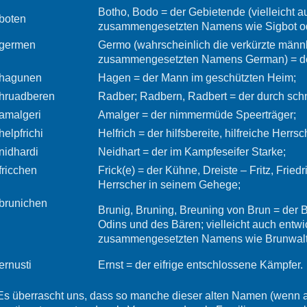
Botho, Bodo = der Gebietende (vielleicht a
boten
zusammengesetzten Namens wie Sigbot od
germen
Germo (wahrscheinlich die verkürzte männ
zusammengesetzten Namens German) = de
hagunen
Hagen = der Mann im geschützten Heim;
hruadberen
Radber; Radbern, Radbert = der durch sch
amalgeri
Amalger = der nimmermüde Speerträger;
helpfrichi
Helfrich = der hilfsbereite, hilfreiche Herrsc
nidhardi
Neidhart = der im Kampfeseifer Starke;
fricchen
Frick(e) = der Kühne, Dreiste – Fritz, Fried
Herrscher in seinem Gehege;
brunichen
Brunig, Bruning, Breuning von Brun = der
Odins und des Bären; vielleicht auch entwi
zusammengesetzten Namens wie Brunwalt 
ernusti
Ernst = der eifrige entschlossene Kämpfer.
Es überrascht uns, dass so manche dieser alten Namen (wenn 