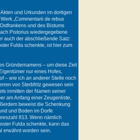
, Akten und Urkunden im dortigen
s Werk „Commentarii de rebus
e Ostfrankens und des Bistums
 nach Pistorius wiedergegebene
ber auch der abschließende Satz:
ster Fulda schenkte, ist hier zum
ines Gründernamens – um diese Zeit
Eigentümer nur eines Hofes,
of – wie ich an anderer Stelle noch
rren von Sterbfritz gewesen sein
tets inmitten der Namen seiner
er am Anfang einer Zeugenliste,
 Außerdem beweist die Schenkung
rund und Boden im Dorfe
Jahreszahl 813. Wenn nämlich
loster Fulda schenkte, kann das
l erwähnt worden sein.