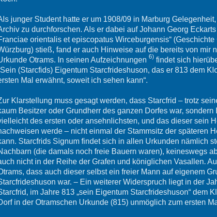
Als junger Student hatte er um 1908/09 in Marburg Gelegenheit
Archiv zu durchforschen. Als er dabei auf Johann Georg Eckart
Franciae orientalis et episcopatus Wirceburgensis“ (Geschicht
Würzburg) stieß, fand er auch Hinweise auf die bereits von mir
6)
Urkunde Otrams. In seinen Aufzeichnungen
findet sich hierü
„Sein (Starcfids) Eigentum Starcfrideshuson, das er 813 dem Klo
ersten Mal erwähnt, soweit ich sehen kann“.
Zur Klarstellung muss gesagt werden, dass Starcfrid – trotz se
kaum Besitzer oder Grundherr des ganzen Dorfes war, sondern 
vielleicht des ersten oder ansehnlichsten, und das dieser sein H
nachweisen werde – nicht einmal der Stammsitz der späteren He
kann. Starcfrids Signum findet sich in allen Urkunden nämlich s
Nachbarn (die damals noch freie Bauern waren), keineswegs ab
auch nicht in der Reihe der Grafen und königlichen Vasallen.
Otrams, dass auch dieser selbst ein freier Mann auf eigenem G
Starcfrideshuson war. – Ein weiterer Widerspruch liegt in der 
Starcfrid, im Jahre 813 „sein Eigentum Starcfrideshuson“ dem K
Dorf in der Otramschen Urkunde (815) unmöglich zum ersten Ma