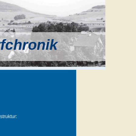
rfchronik
truktur: