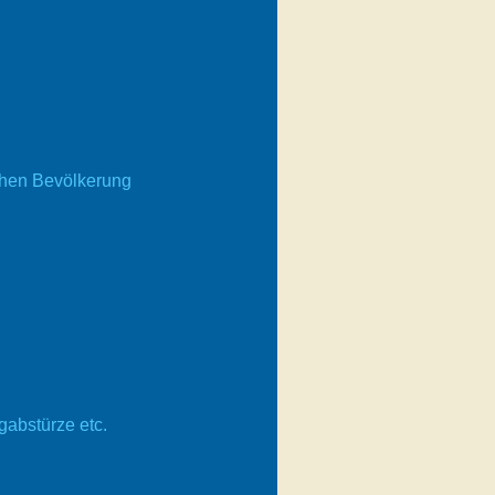
chen Bevölkerung
abstürze etc.