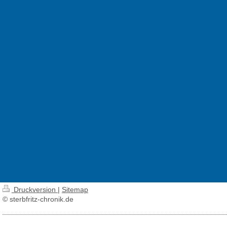
Druckversion
|
Sitemap
© sterbfritz-chronik.de