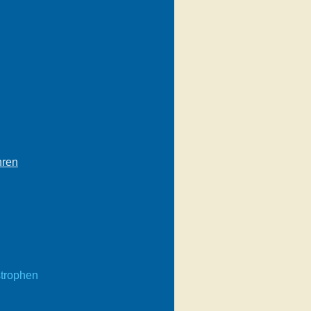
hren
tastrophen