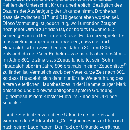
Fehlen der Unterschrift für uns unerheblich. Bezüglich des
Datums der Ausfertigung der Urkunde nimmt Dronke an,
dass sie zwischen 817 und 818 geschrieben worden sei.
Diese Vermutung ist jedoch irrig, weil unter den Zeugen
noch jener Otram zu finden ist, der bereits im Jahre 815
seinen gesamten Besitz dem Kloster Fulda übereignete. Es
muss vielmehr angenommen werden, dass die Trad.
Hruadaloh schon zwischen den Jahren 801 und 806
entstand, da der Vater Egihelm – wie bereits oben erwähnt –
im Jahre 801 letztmals als Zeuge fungierte, sein Sohn
3)
Hruadaloh aber im Jahre 806 erstmals in einer Zeugenliste
zu finden ist. Vermutlich starb der Vater kurze Zeit nach 801,
so dass Hruadaloh sich dann nur für die Weiterführung des
älteren elterlichen Hauptbesitzes in der Hammelburger Mark
entschied und die etwas entlegene spätere Gründung
Egihelmeshus dem Kloster Fulda im Sinne der Urkunde
schenkte.
Für die Sterbfritzer wird diese Urkunde erst interessant,
wenn wir den Blick auf den „Ort“ Egihelmeshus richten und
nach seiner Lage fragen. Der Text der Urkunde verrät nur,