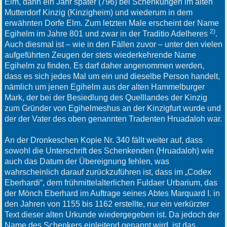
Elm, dann ein Jahr später (796) bei Schenkungen im alten
Mutterdorf Kinzig (Kinzigheim) und wiederum in dem
erwähnten Dorfe Elm. Zum letzten Male erscheint der Name
2)
Egihelm im Jahre 801 und zwar in der Traditio Adelheres
.
Auch diesmal ist – wie in den Fällen zuvor – unter den vielen
aufgeführten Zeugen der stets wiederkehrende Name
Egihelm zu finden. Es darf daher angenommen werden,
dass es sich jedes Mal um ein und dieselbe Person handelt,
nämlich um jenen Egihelm aus der alten Hammelburger
Mark, der bei der Besiedlung des Quelllandes der Kinzig
zum Gründer von Egihelmeshus an der Kinzigfurt wurde und
der der Vater des oben genannten Tradenten Hruadaloh war.
An der Dronkeschen Kopie Nr. 340 fällt weiter auf, dass
sowohl die Unterschrift des Schenkenden (Hruadaloh) wie
auch das Datum der Übereignung fehlen, was
wahrscheinlich darauf zurückzuführen ist, dass im „Codex
Eberhardi“, dem frühmittelalterlichen Fuldaer Urbarium, das
der Mönch Eberhard im Auftrage seines Abtes Marquard I. in
den Jahren von 1155 bis 1162 erstellte, nur ein verkürzter
Text dieser alten Urkunde wiedergegeben ist. Da jedoch der
Name des Schenkers einleitend genannt wird, ist das