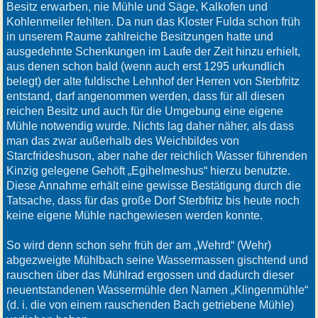
Besitz erwarben, nie Mühle und Säge, Kalkofen und
Kohlenmeiler fehlten. Da nun das Kloster Fulda schon früh
in unserem Raume zahlreiche Besitzungen hatte und
ausgedehnte Schenkungen im Laufe der Zeit hinzu erhielt,
aus denen schon bald (wenn auch erst 1295 urkundlich
belegt) der alte fuldische Lehnhof der Herren von Sterbfritz
entstand, darf angenommen werden, dass für all diesen
reichen Besitz und auch für die Umgebung eine eigene
Mühle notwendig wurde. Nichts lag daher näher, als dass
man das zwar außerhalb des Weichbildes von
Starcfrideshuson, aber nahe der reichlich Wasser führenden
Kinzig gelegene Gehöft „Egihelmeshus“ hierzu benutzte.
Diese Annahme erhält eine gewisse Bestätigung durch die
Tatsache, dass für das große Dorf Sterbfritz bis heute noch
keine eigene Mühle nachgewiesen werden konnte.
So wird denn schon sehr früh der am „Wehrd“ (Wehr)
abgezweigte Mühlbach seine Wassermassen gischtend und
rauschen über das Mühlrad ergossen und dadurch dieser
neuentstandenen Wassermühle den Namen „Klingenmühle“
(d. i. die von einem rauschenden Bach getriebene Mühle)