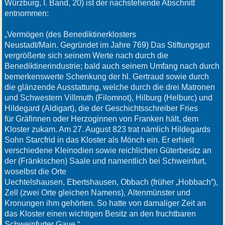
Würzburg, I. Band, 20) ist der nachstehende Abschnitt
entnommen:
„Vermögen (des Benediktinerklosters
Neustadt/Main. Gegründet im Jahre 769) Das Stiftungsgut
vergrößerte sich seinem Werte nach durch die
Benediktinerindustrie; bald auch seinem Umfang nach durch
bemerkenswerte Schenkung der hl. Gertraud sowie durch
die glänzende Ausstattung, welche durch die drei Matronen
und Schwestern Villmuth (Filomnot), Hilburg (Helburc) und
Hildegard (Aldigart), die der Geschichtsschreiber Fries
für Gräfinnen oder Herzoginnen von Franken hält, dem
Kloster zukam. Am 27. August 823 trat nämlich Hildegards
Sohn Starcfrid in das Kloster als Mönch ein. Er erhielt
verschiedene Kleinodien sowie reichlichen Güterbesitz an
der (Fränkischen) Saale und namentlich bei Schweinfurt,
woselbst die Orte
Uechtelshausen, Ebertshausen, Obbach (früher „Hobbach“),
Zell (zwei Orte gleichen Namens), Altenmünster und
Kronungen ihm gehörten. So hatte von damaliger Zeit an
das Kloster einen wichtigen Besitz an den fruchtbaren
Schweinfurter Gaue.“