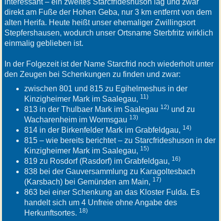
interessant – ein zweites Starcfrideshuson lag und zwar
direkt am Fuße der Hohen Geba, nur 3 km entfernt
von dem
alten Herifa. Heute heißt unser ehemaliger Zwillingsort
Stepfershausen, wodurch unser Ortsname Sterbfritz wirklich
einmalig geblieben ist.
In der Folgezeit ist der Name Starcfrid noch wiederholt unter
den Zeugen bei Schenkungen zu finden und zwar:
zwischen 801 und 815 zu Egihelmeshus in der
11)
Kinzigheimer Mark im Saalegau,
12)
813 in der Thulbaer Mark im Saalegau
und zu
13)
Wacharenheim im Wormsgau
14)
814 in der Birkenfelder Mark im Grabfeldgau,
815 – wie bereits berichtet – zu Starcfrideshuson in der
15)
Kinzigheimer Mark im Saalegau,
16)
819 zu Rosdorf (Rasdorf) im Grabfeldgau,
838 bei der Gauversammlung zu Karagoltesbach
17)
(Karsbach) bei Gemünden am Main,
863 bei einer Schenkung an das Kloster Fulda. Es
handelt sich um 4 Unfreie ohne Angabe des
18)
Herkunftsortes.