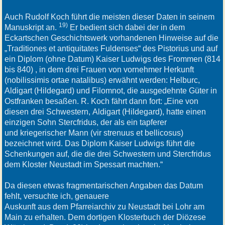
Auch Rudolf Koch führt die meisten dieser Daten in seinem
19)
Manuskript an.
Er bedient sich dabei der in dem
Eckartschen Geschichtswerk vorhandenen Hinweise auf die
„Traditiones et antiquitates Fuldenses“ des Pistorius und auf
ein Diplom (ohne Datum) Kaiser Ludwigs des Frommen (814
bis 840) , in dem drei Frauen von vornehmer Herkunft
(nobilissimis ortae natalibus) erwähnt werden: Helburc,
Aldigart (Hildegard) und Filomnot, die ausgedehnte Güter in
Ostfranken besaßen. R. Koch fährt dann fort: „Eine von
diesen drei Schwestern, Aldigart (Hildegard), hatte einen
einzigen Sohn Stercfridus, der als ein tapferer
und kriegerischer Mann (vir strenuus et bellicosus)
bezeichnet wird. Das Diplom Kaiser Ludwigs führt die
Schenkungen auf, die die drei Schwestern und Stercfridus
dem Kloster Neustadt im Spessart machten.“
Da diesen etwas fragmentarischen Angaben das Datum
fehlt, versuchte ich, genauere
Auskunft aus dem Pfarreiarchiv zu Neustadt bei Lohr am
Main zu erhalten. Dem dortigen Klosterbuch der Diözese