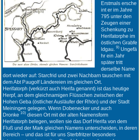
Erstmals ersche
int er im Jahre
795 unter den
Zeugen einer
Schenkung zu
Herifatorphe im
östlichen Grabfe
9)
ldgau.
Ungefä
hr ein Jahr
später tritt
derselbe Name
dort wieder auf: Starcfrid und zwei Nachbarn tauschen mit
dem Abt Paugolf Ländereien im gleichen Ort.
Herifatorph (verkürzt auch Herifa genannt) ist das heutige
Herpf, an dem gleichnamigen Flüsschen zwischen der
Hohen Geba (östlicher Ausläufer der Rhön) und der Stadt
Meiningen gelegen. Wenn Dobenecker und auch
10)
Dronke
diesen Ort mit der alten Namensform
Herifatorph belegen, wollen sie das Dorf Herifa von dem
Fluß und der Mark gleichen Namens unterscheiden, in deren
Bereich – und das ist für uns Sterbfritzer besonders