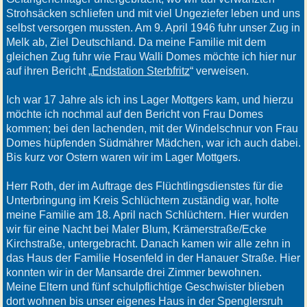
Strohsäcken schliefen und mit viel Ungeziefer leben und uns
selbst versorgen mussten. Am 9. April 1946 fuhr unser Zug in
Melk ab, Ziel Deutschland. Da meine Familie mit dem
gleichen Zug fuhr wie Frau Walli Domes möchte ich hier nur
auf ihren Bericht „
Endstation Sterbfritz
“ verweisen.
Ich war 17 Jahre als ich ins Lager Mottgers kam, und hierzu
möchte ich nochmal auf den Bericht von Frau Domes
kommen; bei den lachenden, mit der Windelschnur von Frau
Domes hüpfenden Südmährer Mädchen, war ich auch dabei.
Bis kurz vor Ostern waren wir im Lager Mottgers.
Herr Roth, der im Auftrage des Flüchtlingsdienstes für die
Unterbringung im Kreis Schlüchtern zuständig war, holte
meine Familie am 18. April nach Schlüchtern. Hier wurden
wir für eine Nacht bei Maler Blum, Krämerstraße/Ecke
Kirchstraße, untergebracht. Danach kamen wir alle zehn in
das Haus der Familie Hosenfeld in der Hanauer Straße. Hier
konnten wir in der Mansarde drei Zimmer bewohnen.
Meine Eltern und fünf schulpflichtige Geschwister blieben
dort wohnen bis unser eigenes Haus in der Spenglersruh