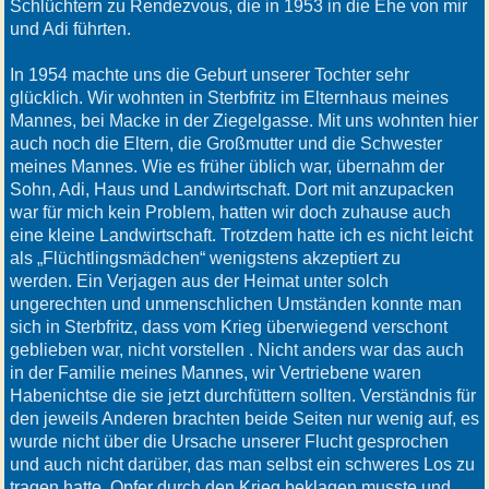
Schlüchtern zu Rendezvous, die in 1953 in die Ehe von mir
und Adi führten.
In 1954 machte uns die Geburt unserer Tochter sehr
glücklich. Wir wohnten in Sterbfritz im Elternhaus meines
Mannes, bei Macke in der Ziegelgasse. Mit uns wohnten hier
auch noch die Eltern, die Großmutter und die Schwester
meines Mannes. Wie es früher üblich war, übernahm der
Sohn, Adi, Haus und Landwirtschaft. Dort mit anzupacken
war für mich kein Problem, hatten wir doch zuhause auch
eine kleine Landwirtschaft. Trotzdem hatte ich es nicht leicht
als „Flüchtlingsmädchen“ wenigstens akzeptiert zu
werden. Ein Verjagen aus der Heimat unter solch
ungerechten und unmenschlichen Umständen konnte man
sich in Sterbfritz, dass vom Krieg überwiegend verschont
geblieben war, nicht vorstellen . Nicht anders war das auch
in der Familie meines Mannes, wir Vertriebene waren
Habenichtse die sie jetzt durchfüttern sollten. Verständnis für
den jeweils Anderen brachten beide Seiten nur wenig auf, es
wurde nicht über die Ursache unserer Flucht gesprochen
und auch nicht darüber, das man selbst ein schweres Los zu
tragen hatte, Opfer durch den Krieg beklagen musste und