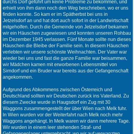
durchs Dorf geführt um keine Probleme zu bekommen, und
erhielt von ihm dann noch den Weg beschrieben, wo er uns
finden konnte. So kam er im Spätherbst bei uns in
Jetzelsdorf an und hat dort auch sofort in der Landwirtschaft
mitgeholfen. Durch die Gemeinde von Jetzelsdorf bekamen
wir ein Häuschen zugewiesen und konnten unseren Rohbau
im Dezember 1945 verlassen. Fünf Monate sollte nun dieses
Häuschen die Bleibe der Familie sein. In diesem Häuschen
verlebten wir unsere schönste Weihnachten. Der Vater war
wieder bei uns und fast die ganze Familie war beisammen,
wir Mädchen kamen mit erworbenen Lebensmittel von
Sirndorf und ein Bruder war bereits aus der Gefangenschaft
angekommen.
Aufgrund des Abkommens zwischen Österreich und
Deutschland sollten wir Deutschen zurück ins Vaterland. Zu
diesem Zwecke wurde in Haugsdorf ein Zug mit 30
Waggons zusammengestellt der über Wien nach Melk fuhr.
In Wien wurden vor der Weiterfahrt nach Melk noch mehr
Waggons angehängt. In Melk waren wir dann mehrere Tage.
Wir wurden in einem leer stehenden Straf- und
Gefangenenlager untergebracht, wo wir auf verwanzten