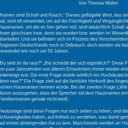
Von Thomas Müller
„Namen sind Schall und Rauch.“ Dieses geflügelte Wort, das s
hat, wird oft verwendet, um auf die Flüchtigkeit und Vergänglic
Hausnamen, um die es hier gehen soll, sind tatsächlich Schall 
ihnen gleichsam inne, denn sie wurden bzw. werden im Wesent
überliefert. Und sie befinden sich im Prozess des Verschwindens
Regionen Deutschlands noch in Gebrauch, doch werden sie bei 
verwendet wie noch vor 50 Jahren.
„Bu seid ihr da raus?“ „Bie schreibt der sich eigentlich?“ Diese F
ein paar Jahrzehnten von älteren Einwohnern immer wieder ein
unterwegs war. Die erste Frage würde wörtlich ins Hochdeutsche
denn raus?“ Die Frage zielt auf die familiäre Herkunft des Ange
seinen Hausnamen nennen würde. Bei der zweiten Frage („Wie sch
davon auszugehen, dass der Sprecher mit dem Hausnamen einer 
Familiennamen gerade nicht weiß.
Heutzutage sind diese Fragen nur noch selten zu hören, und die 
Schwierigkeiten haben, auf Anhieb zu verstehen, was damit ge
auf einem absteigenden Ast zu sein. Mancherorts werden an Hä