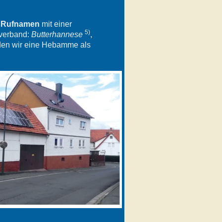
n
Rufnamen
mit einer
5)
 verband:
Butterhannese
,
nden wir eine Hebamme als