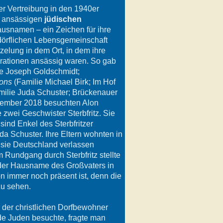
rer Vertreibung in den 1940er
tz ansässigen
jüdischen
usnamen – ein Zeichen für ihre
dörflichen Lebensgemeinschaft
rzelung in dem Ort, in dem ihre
erationen ansässig waren. So gab
e Joseph Goldschmidt;
ons
(Familie Michael Birk; Im Hof
ilie Juda Schuster; Brückenauer
vember 2018 besuchten Alon
 zwei Geschwister Sterbfritz. Sie
 sind Enkel des Sterbfritzer
a Schuster. Ihre Eltern wohnten in
 sie Deutschland verlassen
 Rundgang durch Sterbfritz stellte
 der Hausname des Großvaters in
n immer noch präsent ist, denn die
zu sehen.
 der christlichen Dorfbewohner
nde Juden besuchte, fragte man