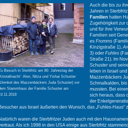
Auch die bis zu ih
Jahren in Sterbfri
Familien
hatten Ha
Zugehörigkeit zur 
und für ihre Verwu
Familien seit Gen
es
Fromms
(Famili
Kinzigstraße 1),
Ar
3) oder
Fuhles
(Fam
Straße 21). Im No
Schuster und seine
Zu Besuch in Sterbfritz am 80. Jahrestag der
leben in Israel und
‚Kristallnacht‘: Alon, Nitza und Yishai Schuster
Mazzenbäckers Jud
(Urenkel des Mazzenbäckers Juda Schuster) vor
Schmalkalden, bis
dem Stammhaus der Familie Schuster am
mussten. Bei einem
10.11.2018
sich heraus, dass
der Enkelgeneratio
Besucher aus Israel äußerten den Wunsch, das „Fuhles-Haus“ 
Natürlich waren die Sterbfritzer Juden auch mit den Hausnamen
vertraut. Als ich 1998 in den USA einige aus Sterbfritz stamme