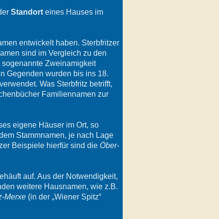
der
Standort
eines Hauses im
men entwickelt haben. Sterbfritzer
men sind im Vergleich zu den
ie sogenannte Zweinamigkeit
hen Gegenden wurden bis ins 18.
wendet. Was Sterbfritz betrifft,
Kirchenbücher Familiennamen zur
es eigene Häuser im Ort, so
n dem Stammnamen, je nach Lage
zer Beispiele hierfür sind die
Öber-
häuft auf. Aus der Notwendigkeit,
anden weitere Hausnamen, wie z.B.
z-Merxe
(in der „Wiener Spitz“