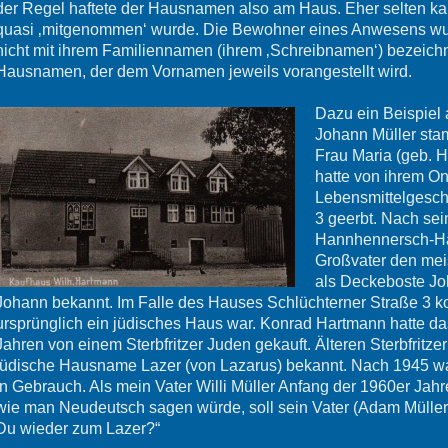
der Regel haftete der Hausnamen also am Haus. Eher selten k
quasi ‚mitgenommen‘ wurde. Die Bewohner eines Anwesens wu
nicht mit ihrem Familiennamen (ihrem ‚Schreibnamen‘) bezeichn
Hausnamen, der dem Vornamen jeweils vorangestellt wird.
Dazu ein Beispiel 
Johann Müller sta
Frau Maria (geb. 
hatte von ihrem O
Lebensmittelgesch
3 geerbt. Nach s
Hannhennersch-Ha
Großvater den mei
als Deckeboste J
Johann bekannt. Im Falle des Hauses Schlüchterner Straße 3 
ursprünglich ein jüdisches Haus war. Konrad Hartmann hatte da
Jahren von einem Sterbfritzer Juden gekauft. Älteren Sterbfritze
jüdische Hausname Lazer (von Lazarus) bekannt. Nach 1945 w
in Gebrauch. Als mein Vater Willi Müller Anfang der 1960er Jahr
wie man Neudeutsch sagen würde, soll sein Vater (Adam Müller
Du wieder zum Lazer?“