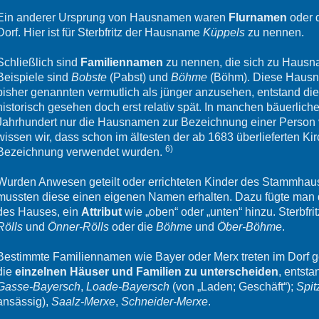
Ein anderer Ursprung von Hausnamen waren
Flurnamen
oder 
Dorf. Hier ist für Sterbfritz der Hausname
Küppels
zu nennen.
Schließlich sind
Familiennamen
zu nennen, die sich zu Hausna
Beispiele sind
Bobste
(Pabst) und
Böhme
(Böhm). Diese Hausna
bisher genannten vermutlich als jünger anzusehen, entstand d
historisch gesehen doch erst relativ spät. In manchen bäuerlic
Jahrhundert nur die Hausnamen zur Bezeichnung einer Person ver
wissen wir, dass schon im ältesten der ab 1683 überlieferten 
6)
Bezeichnung verwendet wurden.
Wurden Anwesen geteilt oder errichteten Kinder des Stammhaus
mussten diese einen eigenen Namen erhalten. Dazu fügte ma
des Hauses, ein
Attribut
wie „oben“ oder „unten“ hinzu. Sterbfrit
Rölls
und
Önner-Rölls
oder die
Böhme
und
Öber-Böhme
.
Bestimmte Familiennamen wie Bayer oder Merx treten im Dorf ge
die
einzelnen Häuser und Familien zu unterscheiden
, entst
Gasse-Bayersch
,
Loade-Bayersch
(von „Laden; Geschäft“);
Spit
ansässig),
Saalz-Merxe
,
Schneider-Merxe
.