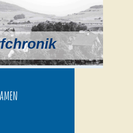
rfchronik
namen
n