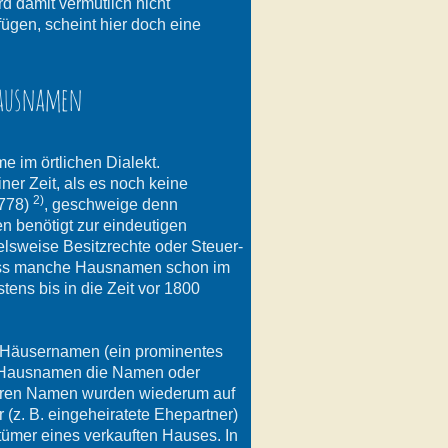
damit vermutlich nicht
ügen, scheint hier doch eine
Hausnamen
e im örtlichen Dialekt.
er Zeit, als es noch keine
2)
1778)
, geschweige denn
en benötigt zur eindeutigen
sweise Besitzrechte oder Steuer-
dass manche Hausnamen schon im
tens bis in die Zeit vor 1800
n Häusernamen (ein prominentes
en Hausnamen die Namen oder
eren Namen wurden wiederum auf
z. B. eingeheiratete Ehepartner)
mer eines verkauften Hauses. In