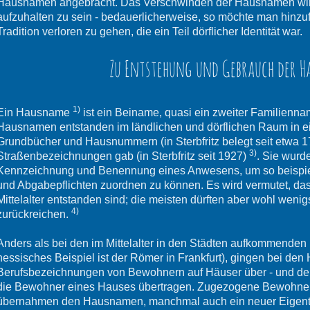
Hausnamen angebracht. Das Verschwinden der Hausnamen wird 
aufzuhalten zu sein - bedauerlicherweise, so möchte man hinzuf
Tradition verloren zu gehen, die ein Teil dörflicher Identität war.
Zu Entstehung und Gebrauch der 
1)
Ein Hausname
ist ein Beiname, quasi ein zweiter Familiennam
Hausnamen entstanden im ländlichen und dörflichen Raum in ein
Grundbücher und Hausnummern (in Sterbfritz belegt seit etwa 
3)
Straßenbezeichnungen gab (in Sterbfritz seit 1927)
. Sie wurd
Kennzeichnung und Benennung eines Anwesens, um so beispiel
und Abgabepflichten zuordnen zu können. Es wird vermutet, 
Mittelalter entstanden sind; die meisten dürften aber wohl wenigs
4)
zurückreichen.
Anders als bei den im Mittelalter in den Städten aufkommende
hessisches Beispiel ist der Römer in Frankfurt), gingen bei d
Berufsbezeichnungen von Bewohnern auf Häuser über - und d
die Bewohner eines Hauses übertragen. Zugezogene Bewohner (
übernahmen den Hausnamen, manchmal auch ein neuer Eigentü