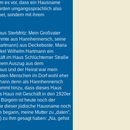
am es vor, dass ein Hausname
rden umgangssprachlich also
et, sondern mit ihrem
aus Sterbfritz: Mein Großvater
mmte aus Hannhennersch, seine
Hartmann) aus Deckeboste. Maria
nkel Wilhelm Hartmann ein
äft im Haus Schlüchterner Straße
einem Auszug aus dem
us und der Heirat war mein
sten Menschen im Dorf wohl eher
ohann denn als Hannhennersch
kommt hinzu, dass dieses Haus
s Haus mit Geschäft in den 1920er
r Bürgern ist heute noch der
ar dieser jüdische Hausname noch
e begann, meine Mutter zu „daten“,
) zu ihm gesagt haben: „Na, gehst