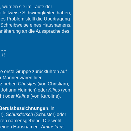
, wurden sie im Laufe der
n teilweise Schwierigkeiten haben,
s Problem stellt die Übertragung
te Schreibweise eines Hausnamens.
e Annäherung an die Aussprache des
itz
ine erste Gruppe zurückführen auf
ur Männer waren hier
itz neben
Christjes
(von Christian),
 Johann Heinrich) oder
Kiljes
(von
th) oder
Kaline
(von Karoline).
Berufsbezeichnungen
. In
r),
Schüsdersch
(Schuster) oder
 waren namensgebend. Die wohl
ür einen Hausnamen:
Ammefraas