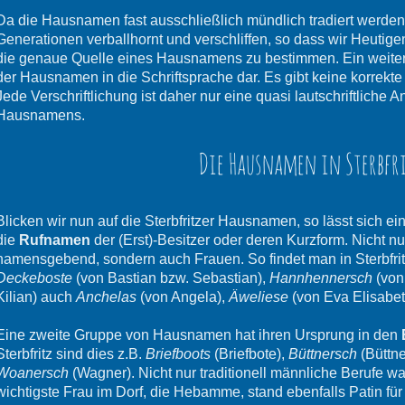
Da die Hausnamen fast ausschließlich mündlich tradiert werden
Generationen verballhornt und verschliffen, so dass wir Heutige
die genaue Quelle eines Hausnamens zu bestimmen. Ein weitere
der Hausnamen in die Schriftsprache dar. Es gibt keine korrek
Jede Verschriftlichung ist daher nur eine quasi lautschriftlich
Hausnamens.
Die Hausnamen in Sterbfr
Blicken wir nun auf die Sterbfritzer Hausnamen, so lässt sich e
die
Rufnamen
der (Erst)-Besitzer oder deren Kurzform. Nicht n
namensgebend, sondern auch Frauen. So findet man in Sterbfr
Deckeboste
(von Bastian bzw. Sebastian),
Hannhennersch
(von
Kilian) auch
Anchelas
(von Angela),
Äweliese
(von Eva Elisabe
Eine zweite Gruppe von Hausnamen hat ihren Ursprung in den
Sterbfritz sind dies z.B.
Briefboots
(Briefbote),
Büttnersch
(Büttne
Woanersch
(Wagner). Nicht nur traditionell männliche Berufe
wichtigste Frau im Dorf, die Hebamme, stand ebenfalls Patin f