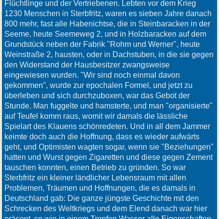
Flüchtlinge und der Vertriebenen. Lebten vor dem Krieg
1230 Menschen in Sterbfritz, waren es sieben Jahre danach
800 mehr, fast alle Habenichtse, die in Steinbaracken in der
Seeme, heute Seemeweg 2, und in Holzbaracken auf dem
Grundstück neben der Fabrik "Rohm und Werner", heute
Weinstraße 2, hausten, oder in Dachstuben, in die sie gegen
den Widerstand der Hausbesitzer zwangsweise
eingewiesen wurden. "Wir sind noch einmal davon
gekommen", wurde zur epochalen Formel, und jetzt zu
überleben und sich durchzuboxen, war das Gebot der
Stunde. Man fuggelte und hamsterte, und man "organisierte"
auf Teufel komm raus, womit wir damals die lässliche
Spielart des Klauens schönredeten. Und in all dem Jammer
keimte doch auch die Hoffnung, dass es wieder aufwärts
geht, und Optimisten wagten sogar, wenn sie "Beziehungen"
hatten und Wurst gegen Zigaretten und diese gegen Zement
tauschen konnten, einen Betrieb zu gründen. So war
Sterbfritz ein kleiner ländlicher Lebensraum mit allen
Problemen, Träumen und Hoffnungen, die es damals in
Deutschland gab: Die ganze jüngste Geschichte mit den
Schrecken des Weltkriegs und dem Elend danach war hier
präsent, so wie in einem Tropfen Wasser alle Eigenschaften