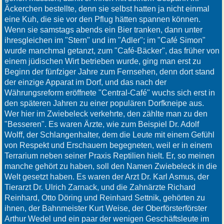
Äckerchen bestellte, denn sie selbst hatten ja nicht einmal
eine Kuh, die sie vor den Pflug hätten spannen können.
Wenn sie samstags abends ein Bier tranken, dann unter
ihresgleichen im "Stern" und im "Adler"; im "Café Simon"
wurde manchmal getanzt, zum "Café-Bäcker", das früher von
einem jüdischen Wirt betrieben wurde, ging man erst zu
Beginn der fünfziger Jahre zum Fernsehen, denn dort stand
der einzige Apparat im Dorf, und das nach der
Währungsreform eröffnete "Central-Café" wuchs sich erst in
den späteren Jahren zu einer populären Dorfkneipe aus.
Wer hier im Zwiebeleck verkehrte, den zählte man zu den
"Besseren". Es waren Ärzte, wie zum Beispiel Dr. Adolf
Wolff, der Schlangenhalter, dem die Leute mit einem Gefühl
von Respekt und Erschauern begegneten, weil er in einem
Terrarium neben seiner Praxis Reptilien hielt. Er, so meinen
manche gehört zu haben, soll den Namen Zwiebeleck in die
Welt gesetzt haben. Es waren der Arzt Dr. Karl Asmus, der
Tierarzt Dr. Ulrich Zarnack, und die Zahnärzte Richard
Reinhard, Otto Döring und Reinhard Settnik, gehörten zu
ihnen, der Bahnmeister Kurt Weise, der Oberförsterförster
Arthur Wedel und ein paar der wenigen Geschäftsleute im