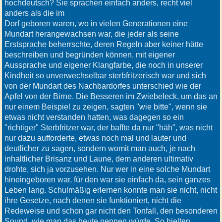
hochdeutsch? Sie sprachen einfach anders, recht viel
anders als die im
Dorf geboren waren, wo in vielen Generationen eine
Mundart herangewachsen war, die jeder als seine
Erstsprache beherrschte, deren Regeln aber keiner hätte
beschreiben und begründen können, mit eigener
Aussprache und eigener Klangfarbe, die noch in unserer
Kindheit so unverwechselbar sterbfritzerisch war und sich
von der Mundart des Nachbardorfes unterschied wie der
Apfel von der Birne. Die Besseren im Zwiebeleck, um das an
nur einem Beispiel zu zeigen, sagten "wie bitte", wenn sie
etwas nicht verstanden hatten, was dagegen so ein
"richtiger" Sterbfritzer war, der baffte da nur "häh", was nicht
nur dazu aufforderte, etwas noch mal und lauter und
deutlicher zu sagen, sondern womit man auch, je nach
inhaltlicher Brisanz und Laune, dem anderen ultimativ
drohte, sich ja vorzusehen. Nur wer in eine solche Mundart
hineingeboren war, für den war sie einfach da, sein ganzes
Leben lang. Schulmäßig erlernen konnte man sie nicht, nicht
ihre Gesetze, nach denen sie funktioniert, nicht die
Redeweise und schon gar nicht den Tonfall, den besonderen
Sound, wie man das heute nennen würde. So hielten