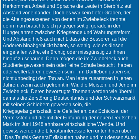
Herkommen, Arbeit und Sprache die Leute in Sterbfritz auf
Abstand voneinander. Doch es war kein tiefer Graben, der
die Alteingesessenen von denen im Zwiebeleck trennte,
denn man brauchte sich ja gegenseitig, gerade in den
Hungerjahren zwischen Kriegsende und Währungsreform.
Und Abstand hieß auch nicht, dass die Besseren auf die
Anderen hinabgeblickt hätten, so wenig, wie es diesen
eingefallen wäre, ehrfürchtig oder missgünstig zu ihnen
hinauf zu schauen. Denn mögen die im Zwiebeleck auch
Studierte gewesen sein oder "eine Schule besucht" haben
oder welterfahren gewesen sein – im Dorfleben gaben sie
nicht unbedingt den Ton an. Man lebte zusammen in jenen
Jahren, wenn auch getrennt in Wir, die Meisten, und Jene im
Zwiebeleck. Deren bevorzugte Themen werden wie überall
damals die Zerstörung Deutschlands und der Schwarzmarkt
mit seinen Schiebern gewesen sein, die
Kriegsgefangenschaft, die Gefallenen, das Schicksal der
Vermissten und die mit der Einführung der neuen Deutschen
Mark im Juni 1948 ahnbare wirtschaftliche Wende. Und
gewiss werden die Literaturinteressierten unter ihnen über
"Des Teufels General" diskutiert haben und mit dessen Autor