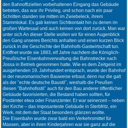
den Bahnoffiziellen vorbehaltenen Eingang das Gebäude
betreten, das war ihr Privileg, und schon nach ein paar
Schritten standen sie mitten im Zwiebeleck, ihrem
Stammlokal. Es gab keinen Sichtkontakt hin zu denen im
großen Wartesaal und auch keinen von dort zurück. Man war
unter sich An dieser Stelle wollen wir für einen Augenblick
den Gang unseres Berichts anhalten und einen kurzen Blick
zurück in die Geschichte der Bahnhofs-Gastwirtschaft tun.
Eröffnet wurde sie 1883, elf Jahre nachdem die Königlich-
Preußische Eisenbahnverwaltung die Bahnstrecke nach
Jossa in Betrieb genommen hatte. Wie es dem Zeitgeist im
ausgehenden 19. Jahrhundert entsprach, wurde der Bahnhof
in der neuromanischen Bauweise erbaut, denn nur die galt
als der "echte deutsche Baustil", weshalb die Preußen
diesen "Bahnhofsstil" auch für den Bau anderer öffentlicher
Gebäude favorisierten, die Bestand haben sollten, für
Postämter etwa oder Finanzämter. Er war seinerzeit – neben
der Kirche – das imposanteste Gebäude in Sterbfritz, ein
Werk, mit dem der Staat besonders glänzen wollte.
Die Eisenbahn wurde zwar bald ein Verkehrsmittel für
Massen, aber in ihren Kinderjahren war sie ganz auf die