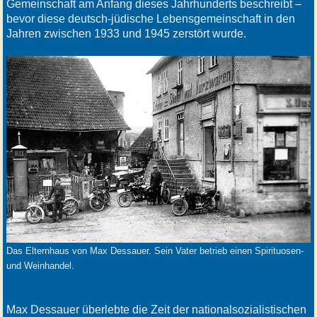
Gemeinschaft am Anfang dieses Jahrhunderts beschreibt –
bevor diese deutsch-jüdische Lebensgemeinschaft in den
Jahren zwischen 1933 und 1945 zerstört wurde.
Das Elternhaus von Max Dessauer. Sein Vater betrieb einen Spirituosen-
und Weinhandel.
Max Dessauer überlebte die Zeit der nationalsozialistischen