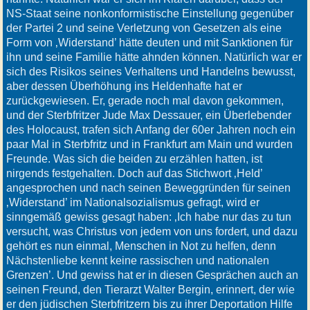
NS-Staat seine nonkonformistische Einstellung gegenüber
der Partei 2 und seine Verletzung von Gesetzen als eine
Form von ‚Widerstand’ hätte deuten und mit Sanktionen für
ihn und seine Familie hätte ahnden können. Natürlich war er
sich des Risikos seines Verhaltens und Handelns bewusst,
aber dessen Überhöhung ins Heldenhafte hat er
zurückgewiesen. Er, gerade noch mal davon gekommen,
und der Sterbfritzer Jude Max Dessauer, ein Überlebender
des Holocaust, trafen sich Anfang der 60er Jahren noch ein
paar Mal in Sterbfritz und in Frankfurt am Main und wurden
Freunde. Was sich die beiden zu erzählen hatten, ist
nirgends festgehalten. Doch auf das Stichwort ‚Held’
angesprochen und nach seinen Beweggründen für seinen
‚Widerstand’ im Nationalsozialismus gefragt, wird er
sinngemäß gewiss gesagt haben: ‚Ich habe nur das zu tun
versucht, was Christus von jedem von uns fordert, und dazu
gehört es nun einmal, Menschen in Not zu helfen, denn
Nächstenliebe kennt keine rassischen und nationalen
Grenzen’. Und gewiss hat er in diesen Gesprächen auch an
seinen Freund, den Tierarzt Walter Bergin, erinnert, der wie
er den jüdischen Sterbfritzern bis zu ihrer Deportation Hilfe