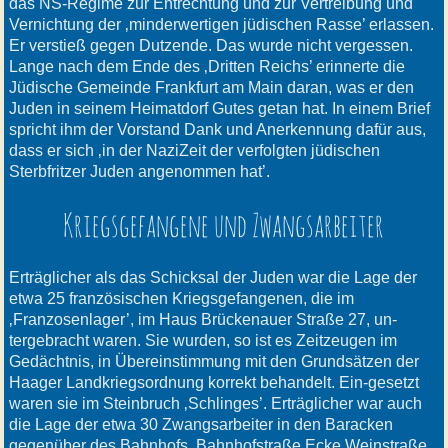
das NS-Regime zur Entrechtung und zur Vertreibung und
Vernichtung der ‚minderwertigen jüdischen Rasse’ erlassen.
Er verstieß gegen Dutzende. Das wurde nicht vergessen.
Lange nach dem Ende des ‚Dritten Reichs’ erinnerte die
Jüdische Gemeinde Frankfurt am Main daran, was er den
Juden in seinem Heimatdorf Gutes getan hat. In einem Brief
spricht ihm der Vorstand Dank und Anerkennung dafür aus,
dass er sich ‚in der NaziZeit der verfolgten jüdischen
Sterbfritzer Juden angenommen hat’.
Kriegsgefangene und Zwangsarbeiter
Erträglicher als das Schicksal der Juden war die Lage der
etwa 25 französischen Kriegsgefangenen, die im
‚Franzosenlager’, im Haus Brückenauer Straße 27, un-
tergebracht waren. Sie wurden, so ist es Zeitzeugen im
Gedächtnis, in Übereinstimmung mit den Grundsätzen der
Haager Landkriegsordnung korrekt behandelt. Ein-gesetzt
waren sie im Steinbruch ‚Schlinges’. Erträglicher war auch
die Lage der etwa 30 Zwangsarbeiter in den Baracken
gegenüber des Bahnhofs, Bahnhofstraße Ecke Weinstraße,