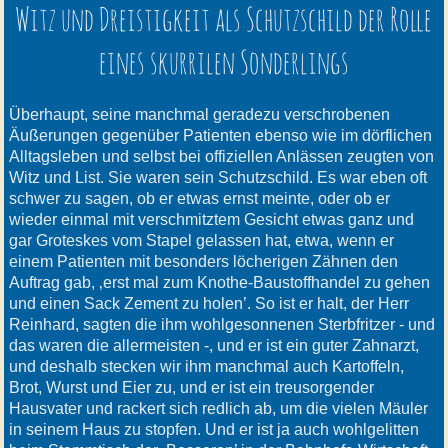
Witz und Dreistigkeit als Schutzschild der Rolle
eines skurrilen Sonderlings
Überhaupt, seine manchmal geradezu verschrobenen
Äußerungen gegenüber Patienten ebenso wie im dörflichen
Alltagsleben und selbst bei offiziellen Anlässen zeugten von
Witz und List. Sie waren sein Schutzschild. Es war eben oft
schwer zu sagen, ob er etwas ernst meinte, oder ob er
wieder einmal mit verschmitztem Gesicht etwas ganz und
gar Groteskes vom Stapel gelassen hat, etwa, wenn er
einem Patienten mit besonders löcherigen Zähnen den
Auftrag gab, ‚erst mal zum Knothe-Baustoffhandel zu gehen
und einen Sack Zement zu holen’. So ist er halt, der Herr
Reinhard, sagten die ihm wohlgesonnenen Sterbfritzer - und
das waren die allermeisten -, und er ist ein guter Zahnarzt,
und deshalb stecken wir ihm manchmal auch Kartoffeln,
Brot, Wurst und Eier zu, und er ist ein treusorgender
Hausvater und rackert sich redlich ab, um die vielen Mäuler
in seinem Haus zu stopfen. Und er ist ja auch wohlgelitten