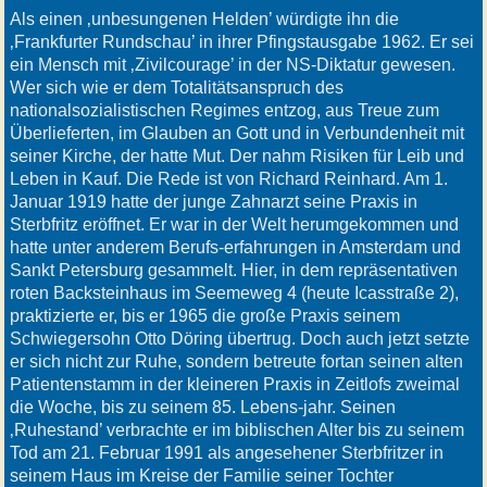
Als einen ‚unbesungenen Helden’ würdigte ihn die
‚Frankfurter Rundschau’ in ihrer Pfingstausgabe 1962. Er sei
ein Mensch mit ‚Zivilcourage’ in der NS-Diktatur gewesen.
Wer sich wie er dem Totalitätsanspruch des
nationalsozialistischen Regimes entzog, aus Treue zum
Überlieferten, im Glauben an Gott und in Verbundenheit mit
seiner Kirche, der hatte Mut. Der nahm Risiken für Leib und
Leben in Kauf. Die Rede ist von Richard Reinhard. Am 1.
Januar 1919 hatte der junge Zahnarzt seine Praxis in
Sterbfritz eröffnet. Er war in der Welt herumgekommen und
hatte unter anderem Berufs-erfahrungen in Amsterdam und
Sankt Petersburg gesammelt. Hier, in dem repräsentativen
roten Backsteinhaus im Seemeweg 4 (heute Icasstraße 2),
praktizierte er, bis er 1965 die große Praxis seinem
Schwiegersohn Otto Döring übertrug. Doch auch jetzt setzte
er sich nicht zur Ruhe, sondern betreute fortan seinen alten
Patientenstamm in der kleineren Praxis in Zeitlofs zweimal
die Woche, bis zu seinem 85. Lebens-jahr. Seinen
‚Ruhestand’ verbrachte er im biblischen Alter bis zu seinem
Tod am 21. Februar 1991 als angesehener Sterbfritzer in
seinem Haus im Kreise der Familie seiner Tochter