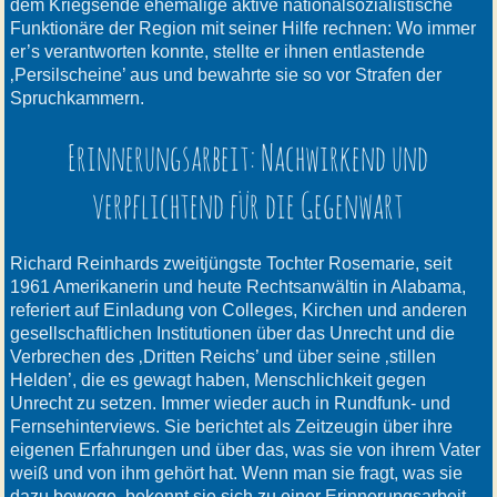
dem Kriegsende ehemalige aktive nationalsozialistische
Funktionäre der Region mit seiner Hilfe rechnen: Wo immer
er’s verantworten konnte, stellte er ihnen entlastende
‚Persilscheine’ aus und bewahrte sie so vor Strafen der
Spruchkammern.
Erinnerungsarbeit: Nachwirkend und
verpflichtend für die Gegenwart
Richard Reinhards zweitjüngste Tochter Rosemarie, seit
1961 Amerikanerin und heute Rechtsanwältin in Alabama,
referiert auf Einladung von Colleges, Kirchen und anderen
gesellschaftlichen Institutionen über das Unrecht und die
Verbrechen des ‚Dritten Reichs’ und über seine ‚stillen
Helden’, die es gewagt haben, Menschlichkeit gegen
Unrecht zu setzen. Immer wieder auch in Rundfunk- und
Fernsehinterviews. Sie berichtet als Zeitzeugin über ihre
eigenen Erfahrungen und über das, was sie von ihrem Vater
weiß und von ihm gehört hat. Wenn man sie fragt, was sie
dazu bewege, bekennt sie sich zu einer Erinnerungsarbeit,