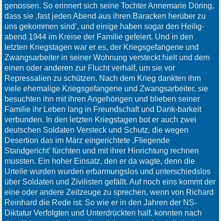
genossen. So erinnert sich seine Tochter Annemarie Döring,
dass sie ‚fast jeden Abend aus ihren Baracken herüber zu
uns gekommen sind’, und einige haben sogar den Heilig-
abend 1944 im Kreise der Familie gefeiert. Und in den
letzten Kriegstagen war er es, der Kriegsgefangene und
Zwangsarbeiter in seiner Wohnung versteckt hielt und dem
einen oder anderen zur Flucht verhalf, um sie vor
Repressalien zu schützen. Nach dem Krieg dankten ihm
viele ehemalige Kriegsgefangene und Zwangsarbeiter, sie
besuchten ihn mit ihren Angehörigen und blieben seiner
Familie ihr Leben lang in Freundschaft und Dank-barkeit
verbunden. In den letzten Kriegstagen bot er auch zwei
deutschen Soldaten Versteck und Schutz, die wegen
Desertion das im März eingerichtete ‚Fliegende
Standgericht’ fürchten und mit ihrer Hinrichtung rechnen
mussten. Ein hoher Einsatz, den er da wagte, denn die
Urteile wurden wurden erbarmungslos und unterschiedslos
über Soldaten und Zivilisten gefällt. Auf noch eins kommt der
eine oder andere Zeitzeuge zu sprechen, wenn von Richard
Reinhard die Rede ist: So wie er in den Jahren der NS-
Diktatur Verfolgten und Unterdrückten half, konnten nach