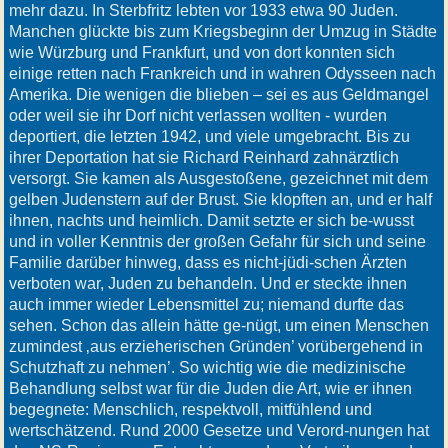
mehr dazu. In Sterbfritz lebten vor 1933 etwa 90 Juden.
Manchen glückte bis zum Kriegsbeginn der Umzug in Städte
wie Würzburg und Frankfurt, und von dort konnten sich
einige retten nach Frankreich und in wahren Odysseen nach
Amerika. Die wenigen die blieben – sei es aus Geldmangel
oder weil sie ihr Dorf nicht verlassen wollten - wurden
deportiert, die letzten 1942, und viele umgebracht. Bis zu
ihrer Deportation hat sie Richard Reinhard zahnärztlich
versorgt. Sie kamen als Ausgestoßene, gezeichnet mit dem
gelben Judenstern auf der Brust. Sie klopften an, und er half
ihnen, nachts und heimlich. Damit setzte er sich be-wusst
und in voller Kenntnis der großen Gefahr für sich und seine
Familie darüber hinweg, dass es nicht-jüdi-schen Ärzten
verboten war, Juden zu behandeln. Und er steckte ihnen
auch immer wieder Lebensmittel zu; niemand durfte das
sehen. Schon das allein hätte ge-nügt, um einen Menschen
zumindest ‚aus erzieherischen Gründen’ vorübergehend in
Schutzhaft zu nehmen’. So wichtig wie die medizinische
Behandlung selbst war für die Juden die Art, wie er ihnen
begegnete: Menschlich, respektvoll, mitfühlend und
wertschätzend. Rund 2000 Gesetze und Verord-nungen hat