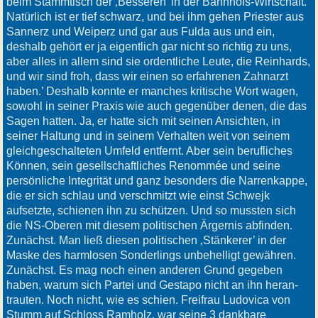
beim Stammtisch der ‚Besseren’ in der Bahnhofs-Wirtschaft.
Natürlich ist er tief schwarz, und bei ihm gehen Priester aus
Sannerz und Weiperz und gar aus Fulda aus und ein,
deshalb gehört er ja eigentlich gar nicht so richtig zu uns,
aber alles in allem sind sie ordentliche Leute, die Reinhards,
und wir sind froh, dass wir einen so erfahrenen Zahnarzt
haben.’ Deshalb konnte er manches kritische Wort wagen,
sowohl in seiner Praxis wie auch gegenüber denen, die das
Sagen hatten. Ja, er hatte sich mit seinen Ansichten, in
seiner Haltung und in seinem Verhalten weit von seinem
gleichgeschalteten Umfeld entfernt. Aber sein berufliches
Können, sein gesellschaftliches Renommée und seine
persönliche Integrität und ganz besonders die Narrenkappe,
die er sich schlau und verschmitzt wie einst Schwejk
aufsetzte, schienen ihn zu schützen. Und so mussten sich
die NS-Oberen mit diesem politischen Ärgernis abfinden.
Zunächst. Man ließ diesen politischen ‚Stänkerer’ in der
Maske des harmlosen Sonderlings unbehelligt gewähren.
Zunächst. Es mag noch einen anderen Grund gegeben
haben, warum sich Partei und Gestapo nicht an ihn heran-
trauten. Noch nicht, wie es schien. Freifrau Ludovica von
Stumm auf Schloss Ramholz, war seine 3 dankbare