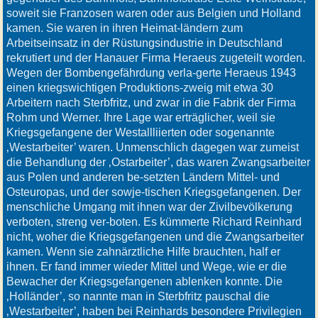
soweit sie Franzosen waren oder aus Belgien und Holland
kamen. Sie waren in ihren Heimat-ländern zum
Arbeitseinsatz in der Rüstungsindustrie in Deutschland
rekrutiert und der Hanauer Firma Heraeus zugeteilt worden.
Wegen der Bombengefährdung verla-gerte Heraeus 1943
einen kriegswichtigen Produktions-zweig mit etwa 30
Arbeitern nach Sterbfritz, und zwar in die Fabrik der Firma
Rohm und Werner. Ihre Lage war erträglicher, weil sie
Kriegsgefangene der Westallliierten oder sogenannte
‚Westarbeiter’ waren. Unmenschlich dagegen war zumeist
die Behandlung der ‚Ostarbeiter’, das waren Zwangsarbeiter
aus Polen und anderen be-setzten Ländern Mittel- und
Osteuropas, und der sowje-tischen Kriegsgefangenen. Der
menschliche Umgang mit ihnen war der Zivilbevölkerung
verboten, streng ver-boten. Es kümmerte Richard Reinhard
nicht, woher die Kriegsgefangenen und die Zwangsarbeiter
kamen. Wenn sie zahnärztliche Hilfe brauchten, half er
ihnen. Er fand immer wieder Mittel und Wege, wie er die
Bewacher der Kriegsgefangenen ablenken konnte. Die
‚Holländer’, so nannte man in Sterbfritz pauschal die
‚Westarbeiter’, haben bei Reinhards besondere Privilegien