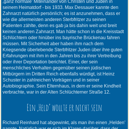
‚ganz normale’ Miteinander von Christen und Juden in
seinem Heimatdorf - bis 1933. Max Dessauer kannte den
Zahnarzt natürlich persönlich; es ist anzunehmen, dass er
wie die allermeisten anderen Sterbfritzer zu seinen
Patienten zählte, denn es gab ja bis dahin weit und breit
keinen anderen Zahnarzt. Man hätte schon in die Kreisstadt
Schlüchtern oder hinüber ins bayrische Brückenau fahren
müssen. Mit Sicherheit aber haben ihm nach dem
Kriegsende überlebende Sterbfritzer Juden über ihre guten
Erfahrungen mit ihm in den Jahren bis zu ihrer Vertreibung
oder ihrer Deportation berichtet. Einer, der sein
menschliches Verhalten gegenüber seinen jüdischen
Mitbürgern im Dritten Reich ebenfalls würdigt, ist Heinz
Schuster in zahlreichen Vorträgen und in seiner
Autobiographie. Sein Elternhaus, in dem er seine Kindheit
verbrachte, war in der Alten Schlüchterner Straße 12.
Ein ‚Held’ wollte er nicht sein
Richard Reinhard hat abgewinkt, als man ihn einen ‚Helden’
nannte. Natürlich war er sich im Klaren darüber, dass der